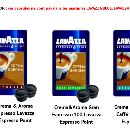
ION
:
ces capsules ne vont pas dans les machines LAVAZZA BLUE, LAVAZZ
Crema & Aroma
Crema
Crema&Aroma Gran
spresso Lavazza
Caffé
Espressox100 Lavazza
Espresso Point
Esp
Espresso Point