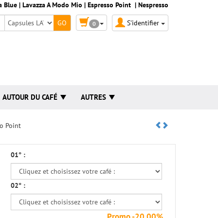
a Blue
|
Lavazza A Modo Mio
|
Espresso Point
|
Nespresso
S'identifier
0
AUTOUR DU CAFÉ
AUTRES
o Point
01° :
02° :
Promo -20.00%